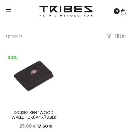
0
Filter
Visualizzazione
1 product
del
risultato
30%
DICKIES KENTWOOD
WALLET DK0A4X7S.BLK
25.00
€
17.50
€