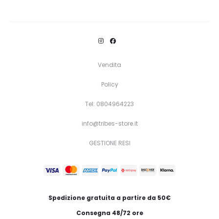
Questo
Scegli
prodotto
ha
più
varianti.
Vendita
Le
Policy
opzioni
Tel: 0804964223
possono
essere
info@tribes-store.it
scelte
GESTIONE RESI
nella
pagina
del
prodotto
Spedizione gratuita a partire da 50€
Consegna 48/72 ore