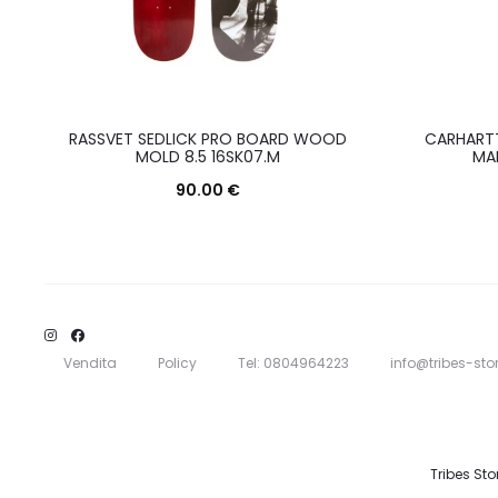
RASSVET SEDLICK PRO BOARD WOOD
CARHARTT
MOLD 8.5 16SK07.M
MAP
90.00
€
Questo
Scegli
prodotto
ha
più
varianti.
Vendita
Policy
Tel: 0804964223
info@tribes-stor
Le
opzioni
possono
Tribes Sto
essere