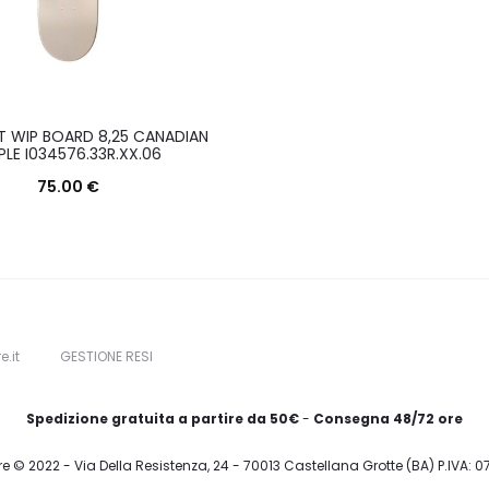
 WIP BOARD 8,25 CANADIAN
LE I034576.33R.XX.06
75.00
€
Questo
Scegli
prodotto
ha
più
varianti.
e.it
GESTIONE RESI
Le
opzioni
Spedizione gratuita a partire da 50€
-
Consegna 48/72 ore
possono
re © 2022 - Via Della Resistenza, 24 - 70013 Castellana Grotte (BA) P.IVA: 
essere