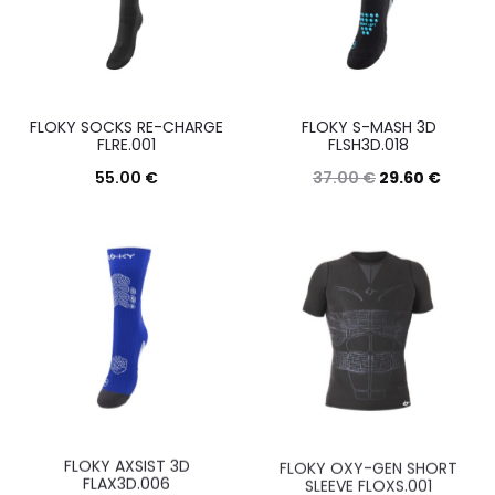
varianti.
varianti.
Le
Le
opzioni
opzioni
possono
posson
FLOKY SOCKS RE-CHARGE
FLOKY S-MASH 3D
essere
essere
FLRE.001
FLSH3D.018
scelte
scelte
55.00
€
37.00
€
29.60
€
nella
nella
Questo
Questo
Scegli
Scegli
pagina
pagina
prodotto
prodott
del
del
ha
ha
prodotto
prodott
più
più
varianti.
varianti.
Le
Le
opzioni
opzioni
possono
posson
FLOKY AXSIST 3D
FLOKY OXY-GEN SHORT
essere
essere
FLAX3D.006
SLEEVE FLOXS.001