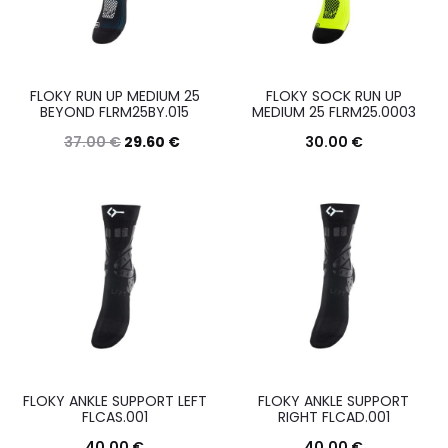
Le
Le
opzioni
opzioni
possono
posson
FLOKY RUN UP MEDIUM 25
FLOKY SOCK RUN UP
essere
essere
BEYOND FLRM25BY.015
MEDIUM 25 FLRM25.0003
scelte
scelte
37.00
€
29.60
€
30.00
€
nella
nella
Questo
Questo
Scegli
Scegli
pagina
pagina
prodotto
prodott
del
del
ha
ha
prodotto
prodott
più
più
varianti.
varianti.
Le
Le
opzioni
opzioni
possono
posson
FLOKY ANKLE SUPPORT LEFT
FLOKY ANKLE SUPPORT
essere
essere
FLCAS.001
RIGHT FLCAD.001
scelte
scelte
40.00
€
40.00
€