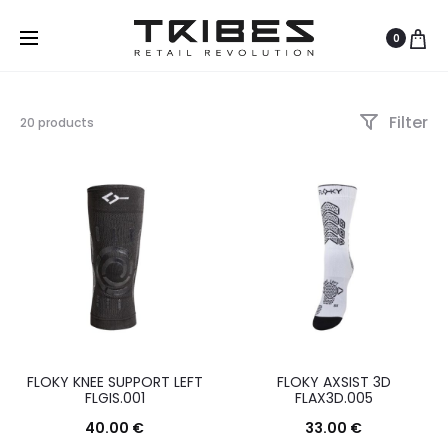
0
Filter
Visualizzazione
20 products
di
1-
12
di
20
risultati
Ordina
in
base
al
più
recente
FLOKY KNEE SUPPORT LEFT
FLOKY AXSIST 3D
FLGIS.001
FLAX3D.005
40.00
€
33.00
€