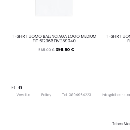
T-SHIRT UOMO BALENCIAGA LOGO MEDIUM
T-SHIRT UO
FIT 612966TIVG59040
F
395.50
€
565.00
€
Questo
Scegli
prodotto
ha
più
varianti.
Vendita
Policy
Tel: 0804964223
info@tribes-stor
Le
opzioni
possono
Tribes Sto
essere