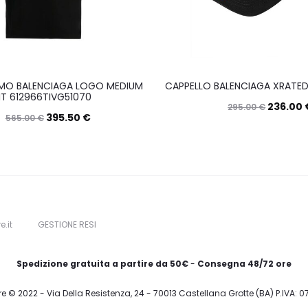
MO BALENCIAGA LOGO MEDIUM
CAPPELLO BALENCIAGA XRATED
IT 612966TIVG51070
236.00
295.00
€
395.50
€
565.00
€
Sce
Questo
Scegli
prodotto
ha
più
varianti.
e.it
GESTIONE RESI
Le
opzioni
Spedizione gratuita a partire da 50€
-
Consegna 48/72 ore
possono
re © 2022 - Via Della Resistenza, 24 - 70013 Castellana Grotte (BA) P.IVA: 
essere