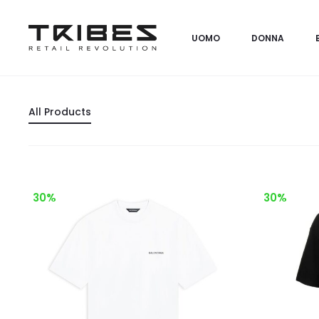
UOMO
DONNA
All Products
30%
30%