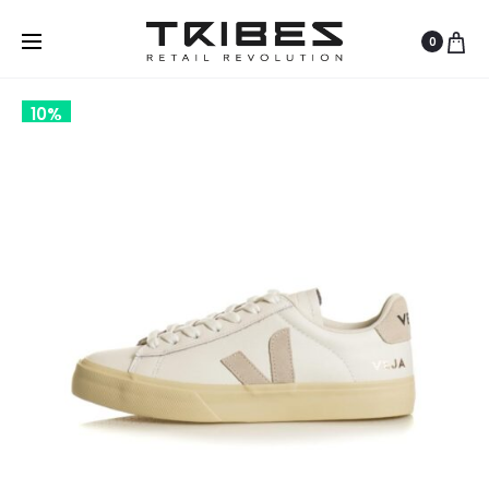
0
10%