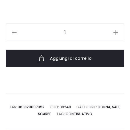
140.00 €.
126.00 €.
VEJA
CAMPO
LEATHER
CP0502429A
Aggiungi al carrello
quantità
EAN:
3611820007352
COD:
39249
CATEGORIE:
DONNA
,
SALE
,
SCARPE
TAG:
CONTINUATIVO