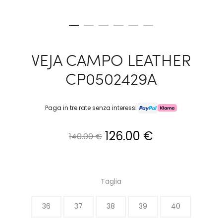
VEJA CAMPO LEATHER
CP0502429A
Paga in tre rate senza interessi
Il
Il
126.00
€
140.00
€
prezzo
prezzo
originale
attuale
Taglia
era:
è:
36
37
38
39
40