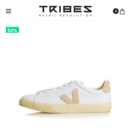
0
50%