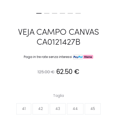
VEJA CAMPO CANVAS
CA0121427B
Paga in tre rate senza interessi
Il
Il
62.50
€
125.00
€
prezzo
prezzo
originale
attuale
Taglia
era:
è:
41
42
43
44
45