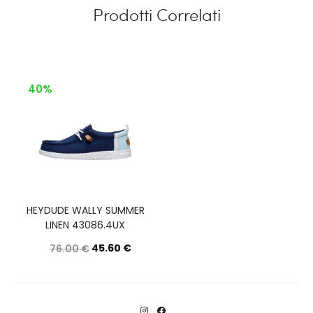
Prodotti Correlati
40%
HEYDUDE WALLY SUMMER
LINEN 43086.4UX
45.60
€
76.00
€
Questo
Scegli
prodotto
ha