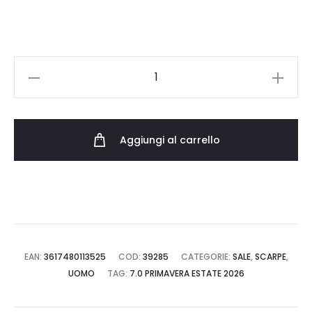
125.00 €.
62.50 €.
VEJA
CAMPO
CANVAS
CA0121427B
Aggiungi al carrello
quantità
EAN:
3617480113525
COD:
39285
CATEGORIE:
SALE
,
SCARPE
,
UOMO
TAG:
7.0 PRIMAVERA ESTATE 2026