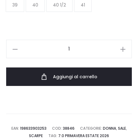
55.00 €
39
40
40 1/2
41
a
93.50 €
UNDER
ARMOUR
UA
W
Aggiungi al carrello
VELOCITI
PACE
6009108.101
quantità
EAN:
198633903253
COD:
38846
CATEGORIE:
DONNA
,
SALE
,
SCARPE
TAG:
7.0 PRIMAVERA ESTATE 2026