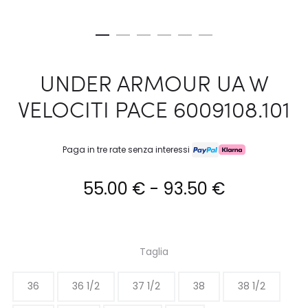
UNDER ARMOUR UA W
VELOCITI PACE 6009108.101
Paga in tre rate senza interessi
Fascia
55.00
€
-
93.50
€
di
prezzo:
Taglia
da
36
36 1/2
37 1/2
38
38 1/2