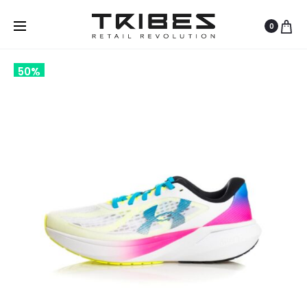
0
50%