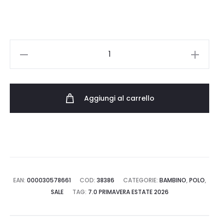
35.00 €.
24.50 €.
U.S.
POLO
ASSN.
POLO
Aggiungi al carrello
US43597001.01.0000147.101
quantità
EAN:
000030578661
COD:
38386
CATEGORIE:
BAMBINO
,
POLO
,
SALE
TAG:
7.0 PRIMAVERA ESTATE 2026