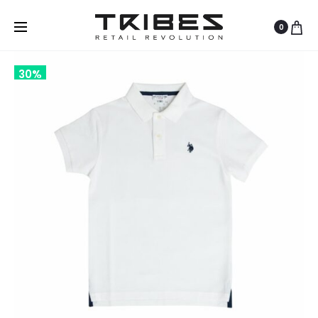
0
30%