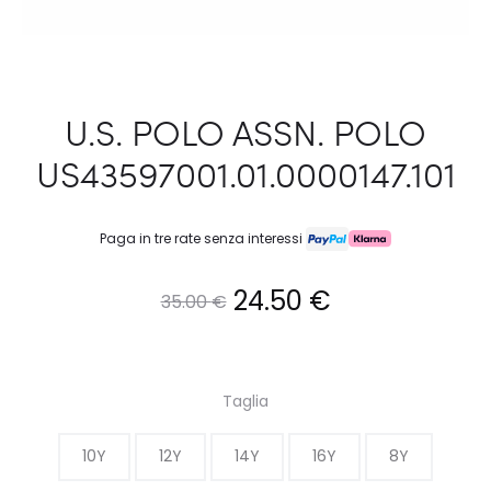
U.S. POLO ASSN. POLO
US43597001.01.0000147.101
Paga in tre rate senza interessi
Il
Il
24.50
€
35.00
€
prezzo
prezzo
originale
attuale
Taglia
era:
è:
10Y
12Y
14Y
16Y
8Y