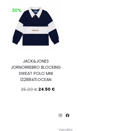
30%
JACK&JONES
JORNORREBRO BLOCKING
SWEAT POLO MNI
12288411.OCEAN
24.50
€
35.00
€
Questo
Scegli
prodotto
ha
più
Vendita