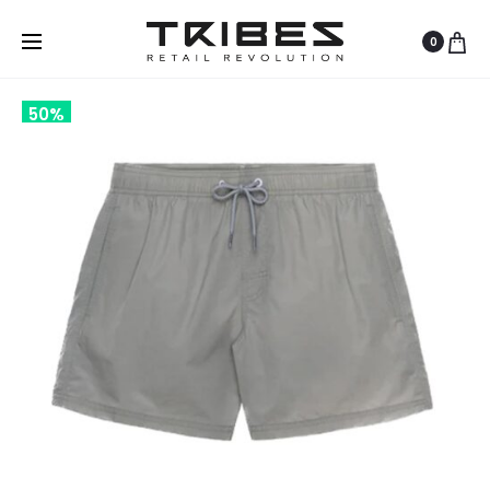
0
50%