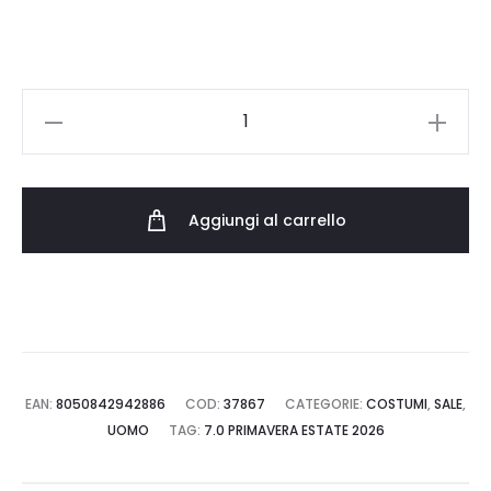
110.00 €.
55.00 €.
SUNDEK
BOARDSHORT
M504BDN5100.27901
quantità
Aggiungi al carrello
EAN:
8050842942886
COD:
37867
CATEGORIE:
COSTUMI
,
SALE
,
UOMO
TAG:
7.0 PRIMAVERA ESTATE 2026