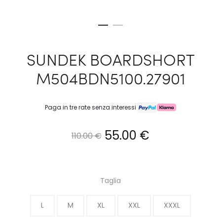
SUNDEK BOARDSHORT
M504BDN5100.27901
Paga in tre rate senza interessi
Il
Il
55.00
€
110.00
€
prezzo
prezzo
originale
attuale
Taglia
era:
è:
L
M
XL
XXL
XXXL