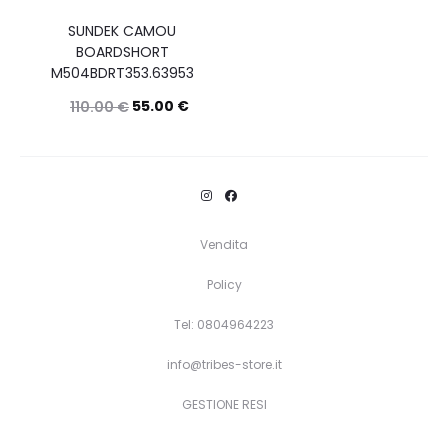
SUNDEK CAMOU
BOARDSHORT
M504BDRT353.63953
55.00
€
110.00
€
Questo
Scegli
prodotto
ha
più
Vendita
varianti.
Policy
Le
opzioni
Tel: 0804964223
possono
info@tribes-store.it
essere
GESTIONE RESI
scelte
nella