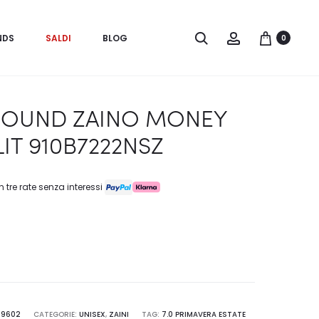
Search
Account
NDS
SALDI
BLOG
0
ROUND ZAINO MONEY
LIT 910B7222NSZ
n tre rate senza interessi
39602
CATEGORIE:
UNISEX
,
ZAINI
TAG:
7.0 PRIMAVERA ESTATE