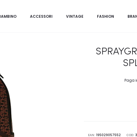
BAMBINO
ACCESSORI
VINTAGE
FASHION
BRA
SPRAYG
SP
Paga i
EAN:
195029057552
COD: