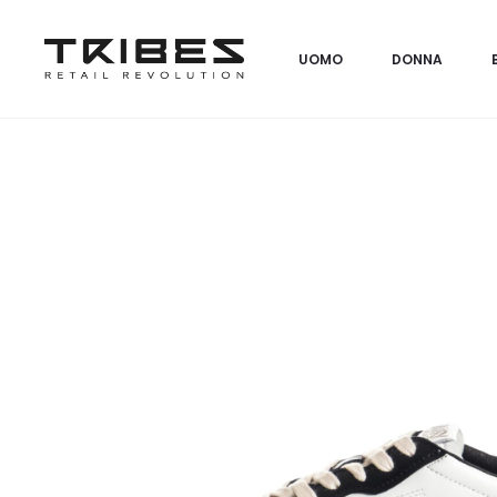
UOMO
DONNA