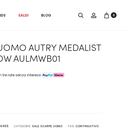
Search
Account
NDS
SALDI
BLOG
0
UOMO AUTRY MEDALIST
OW AULMWB01
n tre rate senza interessi
26455
CATEGORIE:
SALE
,
SCARPE
,
UOMO
TAG:
CONTINUATIVO