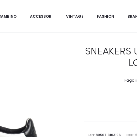
BAMBINO
ACCESSORI
VINTAGE
FASHION
BRA
SNEAKERS 
L
Paga i
EAN:
8056713103196
COD: