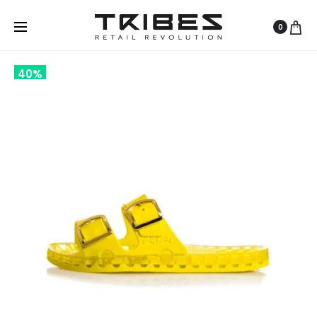
0
40%