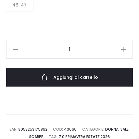
55.00 €.
33.00 €.
46-47
SENSI
LA
JOLLA
FLAMINGO
Aggiungi al carrello
4151FL.GIALLO
quantità
EAN:
8058253175862
COD:
40066
CATEGORIE:
DONNA
,
SALE
,
SCARPE
TAG:
7.0 PRIMAVERA ESTATE 2026