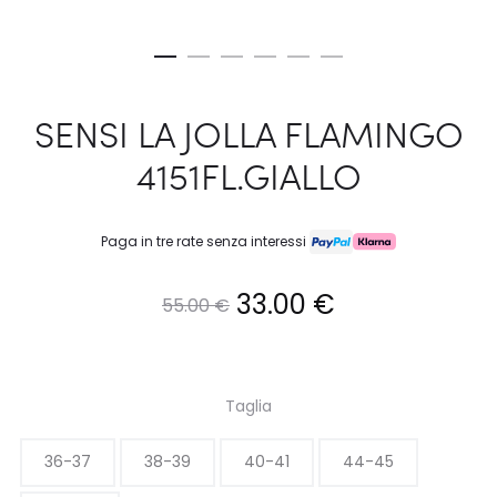
SENSI LA JOLLA FLAMINGO
4151FL.GIALLO
Paga in tre rate senza interessi
Il
Il
33.00
€
55.00
€
prezzo
prezzo
originale
attuale
Taglia
era:
è:
36-37
38-39
40-41
44-45