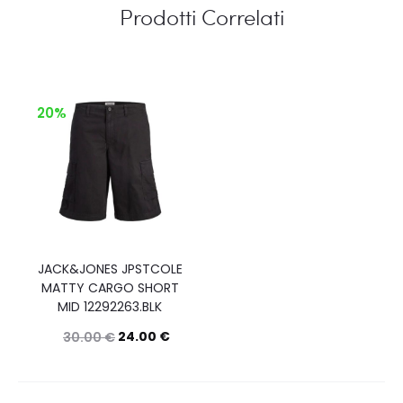
Prodotti Correlati
20%
JACK&JONES JPSTCOLE
MATTY CARGO SHORT
MID 12292263.BLK
24.00
€
30.00
€
Questo
Scegli
prodotto