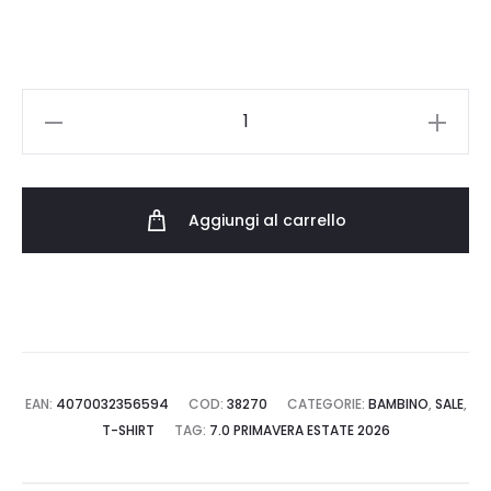
20.00 €.
14.00 €.
PUMA
SNEAKER
TEE
BOYS
Aggiungi al carrello
695483.02
quantità
EAN:
4070032356594
COD:
38270
CATEGORIE:
BAMBINO
,
SALE
,
T-SHIRT
TAG:
7.0 PRIMAVERA ESTATE 2026