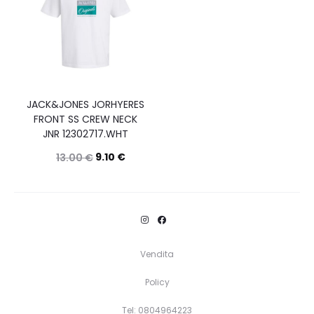
JACK&JONES JORHYERES
FRONT SS CREW NECK
JNR 12302717.WHT
9.10
€
13.00
€
Questo
Scegli
prodotto
ha
più
Vendita
varianti.
Policy
Le
opzioni
Tel: 0804964223