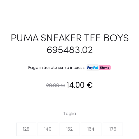
PUMA SNEAKER TEE BOYS
695483.02
Paga in tre rate senza interessi
Il
Il
14.00
€
20.00
€
prezzo
prezzo
originale
attuale
Taglia
era:
è:
128
140
152
164
176