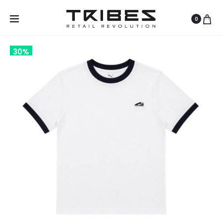
0
30%