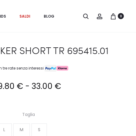
Search
Account
NDS
SALDI
BLOG
0
ER SHORT TR 695415.01
n tre rate senza interessi
Fascia
9.80
€
-
33.00
€
di
Taglia
prezzo:
L
M
S
da