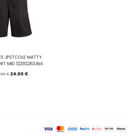
S JPSTCOLE MATTY
T MID 12292263.BLK
24.00
€
.00
€
Questo
Scegli
prodotto
ha
più
varianti.
Le
opzioni