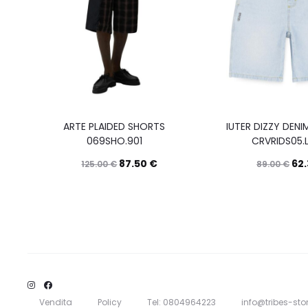
ARTE PLAIDED SHORTS
IUTER DIZZY DEN
069SHO.901
CRVRIDS05.
87.50
€
62
125.00
€
89.00
€
Questo
Scegli
prodotto
ha
più
varianti.
Le
Vendita
Policy
Tel: 0804964223
info@tribes-stor
opzioni