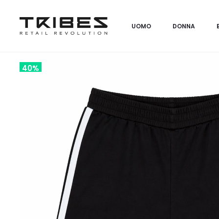
UOMO
DONNA
40%