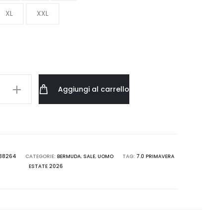
XL
XXL
19.80 €
a
33.00 €
Aggiungi al carrello
1
38264
CATEGORIE:
BERMUDA
,
SALE
,
UOMO
TAG:
7.0 PRIMAVERA
ESTATE 2026