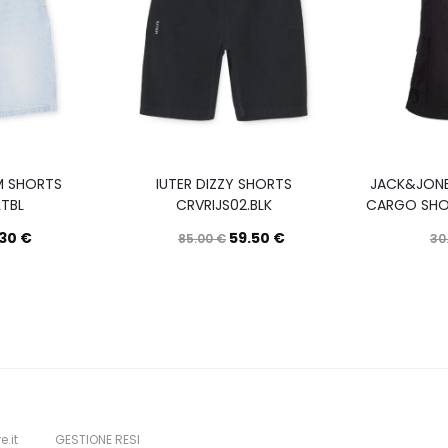
IM SHORTS
IUTER DIZZY SHORTS
JACK&JONE
LTBL
CRVRIJS02.BLK
CARGO SHOR
.30
€
59.50
€
85.00
€
30
Questo
Questo
Scegli
Scegli
prodotto
prodotto
ha
ha
più
più
varianti.
varianti.
Le
Le
e.it
GESTIONE RESI
opzioni
opzioni