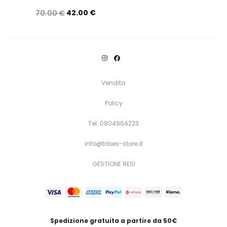
42.00
€
70.00
€
Questo
Scegli
prodotto
ha
più
Vendita
varianti.
Policy
Le
opzioni
Tel: 0804964223
possono
info@tribes-store.it
essere
GESTIONE RESI
scelte
nella
pagina
del
Spedizione gratuita a partire da 50€
prodotto