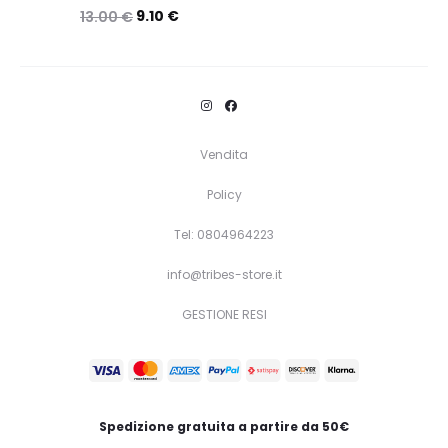
9.10
€
13.00
€
Questo
Scegli
prodotto
ha
più
Vendita
varianti.
Policy
Le
opzioni
Tel: 0804964223
possono
info@tribes-store.it
essere
GESTIONE RESI
scelte
nella
pagina
del
Spedizione gratuita a partire da 50€
prodotto