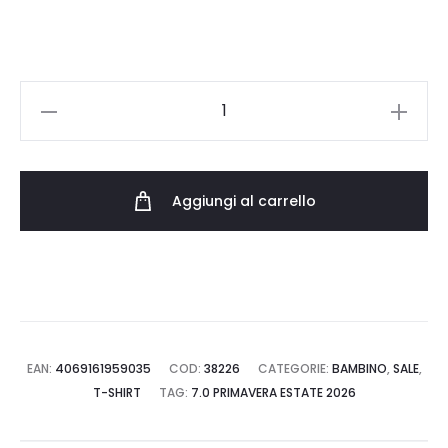
20.00 €.
14.00 €.
PUMA
MID90S
SLIM
SHORT
Aggiungi al carrello
691730.01
quantità
EAN:
4069161959035
COD:
38226
CATEGORIE:
BAMBINO
,
SALE
,
T-SHIRT
TAG:
7.0 PRIMAVERA ESTATE 2026