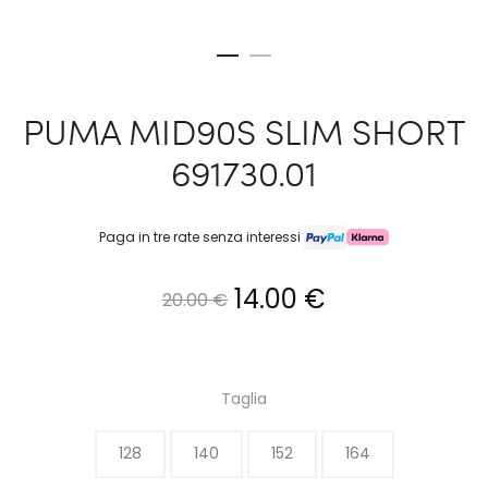
PUMA MID90S SLIM SHORT
691730.01
Paga in tre rate senza interessi
Il
Il
14.00
€
20.00
€
prezzo
prezzo
originale
attuale
Taglia
era:
è:
128
140
152
164