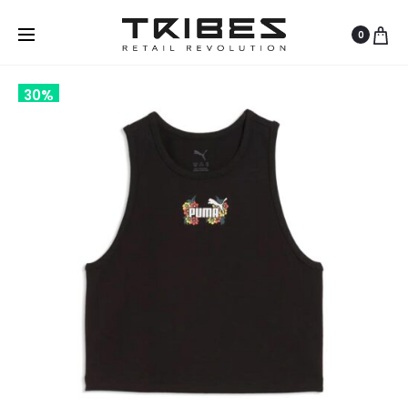
0
30%