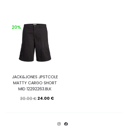
20%
JACK&JONES JPSTCOLE
MATTY CARGO SHORT
MID 12292263.BLK
24.00
€
30.00
€
Questo
Scegli
prodotto
ha