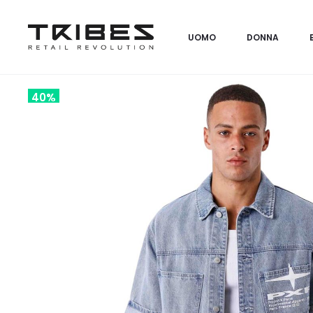
UOMO
DONNA
40%