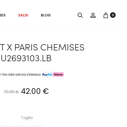
Search
Account
NDS
SALDI
BLOG
0
T X PARIS CHEMISES
U2693103.LB
n tre rate senza interessi
Il
Il
42.00
€
70.00
€
prezzo
prezzo
Taglia
originale
attuale