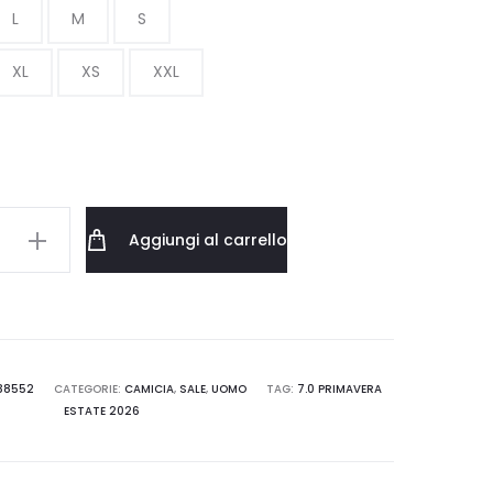
L
M
S
era:
è:
XL
XS
XXL
70.00 €.
42.00 €.
T
Aggiungi al carrello
S
.LB
38552
CATEGORIE:
CAMICIA
,
SALE
,
UOMO
TAG:
7.0 PRIMAVERA
ESTATE 2026