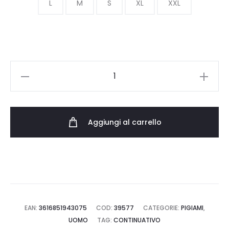
L
M
S
XL
XXL
POLO
RALPH
LAUREN
SLIM
Aggiungi al carrello
SHORT
SLEEP
BOTTOM
714965510001
quantità
EAN:
3616851943075
COD:
39577
CATEGORIE:
PIGIAMI
,
UOMO
TAG:
CONTINUATIVO