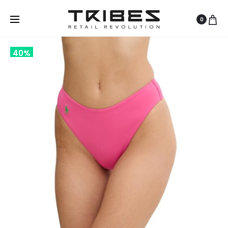
0
40%