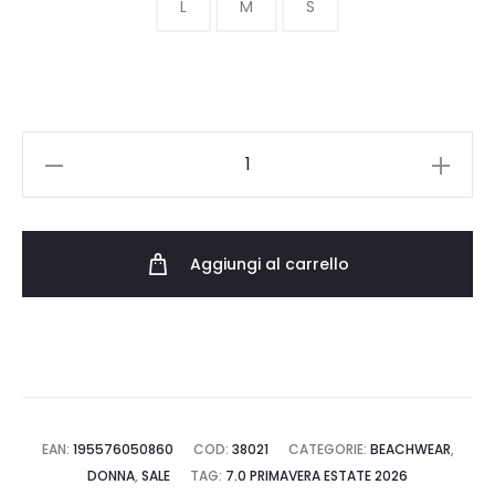
era:
è:
L
M
S
95.00 €.
57.00 €.
POLO
RALPH
LAUREN
MODERN
Aggiungi al carrello
HIGH
LEG
PANT
21655554.PNK
quantità
EAN:
195576050860
COD:
38021
CATEGORIE:
BEACHWEAR
,
DONNA
,
SALE
TAG:
7.0 PRIMAVERA ESTATE 2026