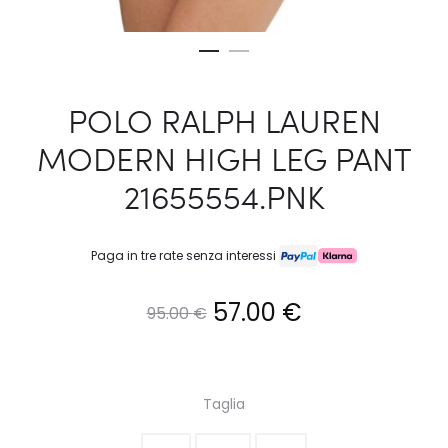
POLO RALPH LAUREN
MODERN HIGH LEG PANT
21655554.PNK
Paga in tre rate senza interessi
Il
Il
57.00
€
95.00
€
prezzo
prezzo
originale
attuale
Taglia