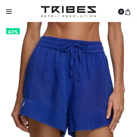
0
40%