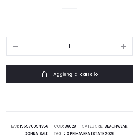
era:
è:
L
143.00 €.
85.80 €.
POLO
RALPH
LAUREN
BOYFRIEND
Aggiungi al carrello
SHORT
21664580.MRN
quantità
EAN:
195576054356
COD:
38028
CATEGORIE:
BEACHWEAR
,
DONNA
,
SALE
TAG:
7.0 PRIMAVERA ESTATE 2026