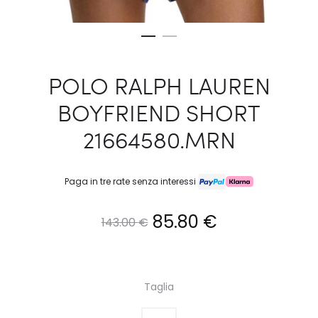
POLO RALPH LAUREN
BOYFRIEND SHORT
21664580.MRN
Paga in tre rate senza interessi
Il
Il
85.80
€
143.00
€
prezzo
prezzo
originale
attuale
Taglia