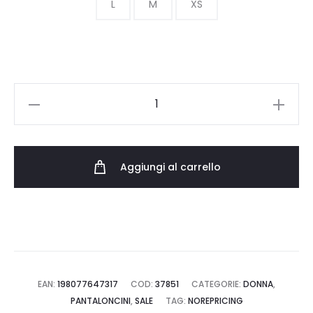
era:
è:
L
M
XS
60.00 €.
42.00 €.
PATAGONIA
W'S
BAGGIES
SHORTS-
Aggiungi al carrello
2
1/2
IN
57044.PCHS
quantità
EAN:
198077647317
COD:
37851
CATEGORIE:
DONNA
,
PANTALONCINI
,
SALE
TAG:
NOREPRICING