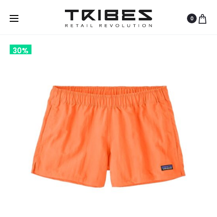
0
30%