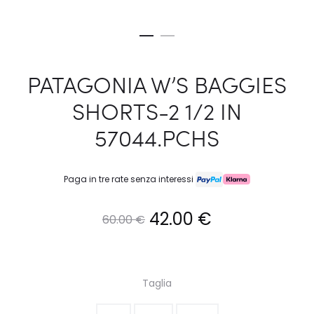
PATAGONIA W’S BAGGIES
SHORTS-2 1/2 IN
57044.PCHS
Paga in tre rate senza interessi
Il
Il
42.00
€
60.00
€
prezzo
prezzo
originale
attuale
Taglia