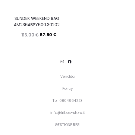
SUNDEK WEEKEND BAG
AM236ABPY600.30202
57.50
€
115.00
€
Questo
Scegli
prodotto
ha
più
Vendita
varianti.
Policy
Le
opzioni
Tel: 0804964223
possono
info@tribes-store.it
essere
GESTIONE RESI
scelte
nella