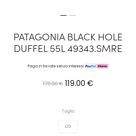
PATAGONIA BLACK HOLE
DUFFEL 55L 49343.SMRE
Paga in tre rate senza interessi
Il
Il
119.00
€
170.00
€
prezzo
prezzo
originale
attuale
Taglia
era:
è:
OS