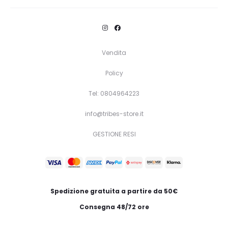
prodotto
ha
più
Vendita
varianti.
Policy
Le
opzioni
Tel: 0804964223
possono
info@tribes-store.it
essere
GESTIONE RESI
scelte
nella
pagina
del
Spedizione gratuita a partire da 50€
prodotto
Consegna 48/72 ore