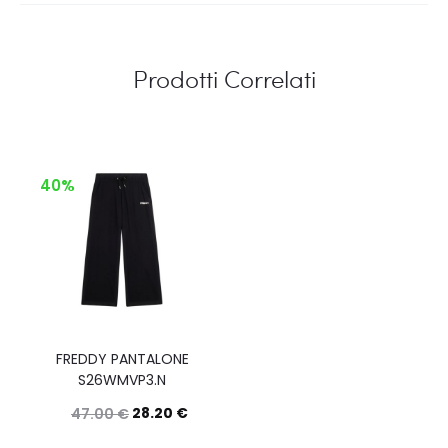
Prodotti Correlati
40%
FREDDY PANTALONE
S26WMVP3.N
28.20
€
47.00
€
Questo
Scegli