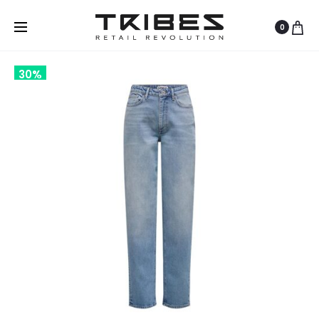
0
30%