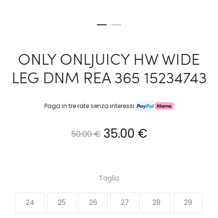
ONLY ONLJUICY HW WIDE
LEG DNM REA 365 15234743
Paga in tre rate senza interessi
Il
Il
35.00
€
50.00
€
prezzo
prezzo
originale
attuale
Taglia
era:
è:
24
25
26
27
28
29