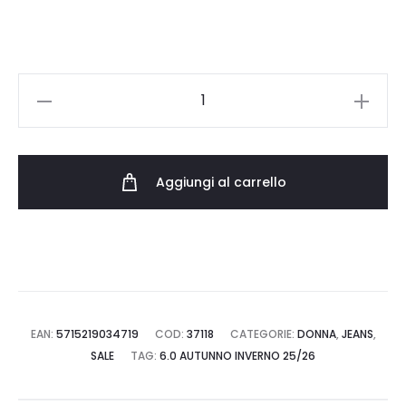
50.00 €.
35.00 €.
ONLY
ONLJUICY
HW
WIDE
Aggiungi al carrello
LEG
DNM
REA
365
15234743
quantità
EAN:
5715219034719
COD:
37118
CATEGORIE:
DONNA
,
JEANS
,
SALE
TAG:
6.0 AUTUNNO INVERNO 25/26