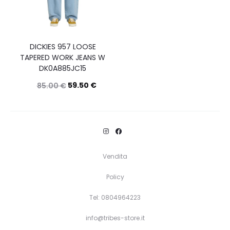
DICKIES 957 LOOSE
TAPERED WORK JEANS W
DK0A885JC15
59.50
€
85.00
€
Questo
Scegli
prodotto
ha
più
Vendita
varianti.
Policy
Le
opzioni
Tel: 0804964223
possono
info@tribes-store.it
essere