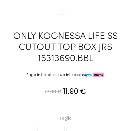
ONLY KOGNESSA LIFE SS
CUTOUT TOP BOX JRS
15313690.BBL
Paga in tre rate senza interessi
Il
Il
11.90
€
17.00
€
prezzo
prezzo
originale
attuale
Taglia