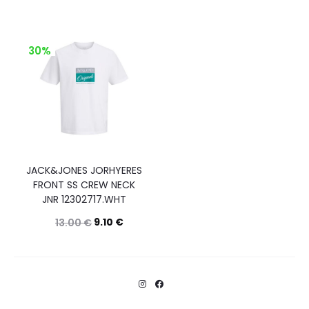
30%
JACK&JONES JORHYERES
FRONT SS CREW NECK
JNR 12302717.WHT
9.10
€
13.00
€
Questo
Scegli
prodotto
ha
più