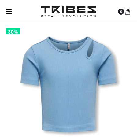
0
30%