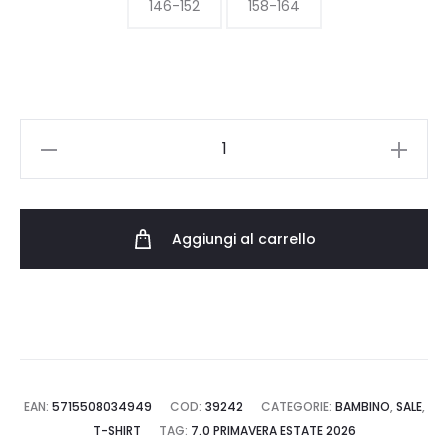
era:
è:
146-152
158-164
17.00 €.
11.90 €.
ONLY
KOGNESSA
LIFE
SS
Aggiungi al carrello
CUTOUT
TOP
BOX
JRS
15313690.BBL
quantità
EAN:
5715508034949
COD:
39242
CATEGORIE:
BAMBINO
,
SALE
,
T-SHIRT
TAG:
7.0 PRIMAVERA ESTATE 2026