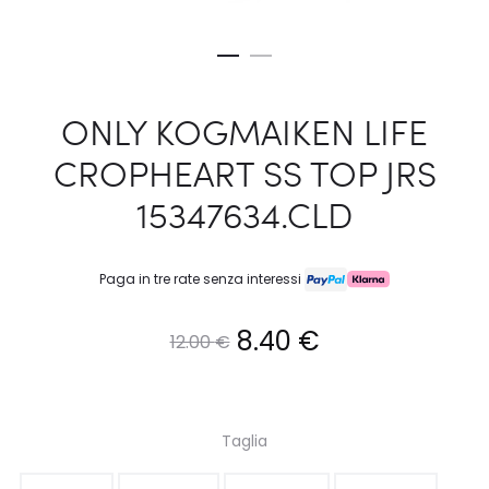
ONLY KOGMAIKEN LIFE
CROPHEART SS TOP JRS
15347634.CLD
Paga in tre rate senza interessi
Il
Il
8.40
€
12.00
€
prezzo
prezzo
originale
attuale
Taglia