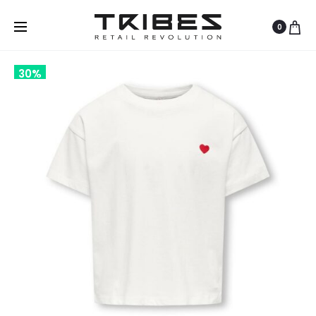
0
30%