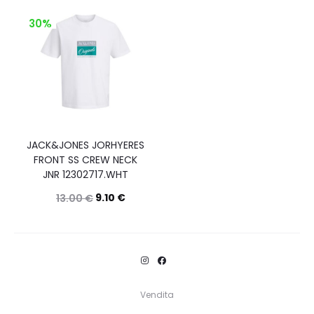
30%
JACK&JONES JORHYERES
FRONT SS CREW NECK
JNR 12302717.WHT
9.10
€
13.00
€
Questo
Scegli
prodotto
ha
più
Vendita
varianti.