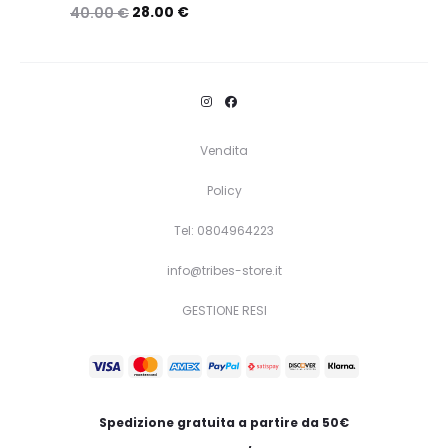
28.00
€
40.00
€
Questo
Scegli
prodotto
ha
più
Vendita
varianti.
Policy
Le
opzioni
Tel: 0804964223
possono
info@tribes-store.it
essere
GESTIONE RESI
scelte
nella
pagina
del
Spedizione gratuita a partire da 50€
prodotto