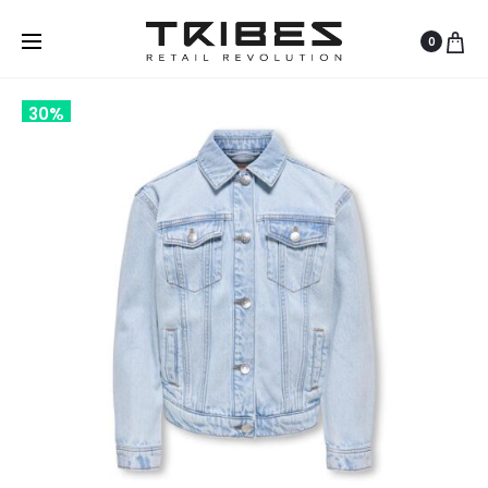
0
30%