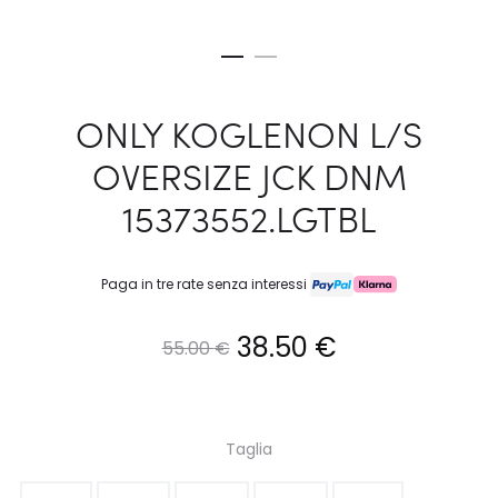
ONLY KOGLENON L/S
OVERSIZE JCK DNM
15373552.LGTBL
Paga in tre rate senza interessi
Il
Il
38.50
€
55.00
€
prezzo
prezzo
originale
attuale
Taglia