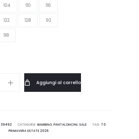
104
110
116
era:
è:
122
128
92
22.00 €.
15.40 €.
98
Aggiungi al carrello
RA
7.TOFU
:
39492
CATEGORIE:
BAMBINO
,
PANTALONCINI
,
SALE
TAG:
7.0
PRIMAVERA ESTATE 2026