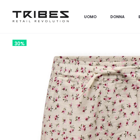
UOMO
DONNA
30%