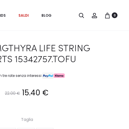
Search
Account
NDS
SALDI
BLOG
0
GTHYRA LIFE STRING
TS 15342757.TOFU
n tre rate senza interessi
Il
Il
15.40
€
22.00
€
prezzo
prezzo
Taglia
originale
attuale