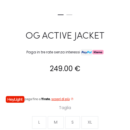
OG ACTIVE JACKET
Paga in tre rate senza interessi
249.00
€
paga fino a
11 rate
,
scopri di più
Taglia
L
M
S
XL