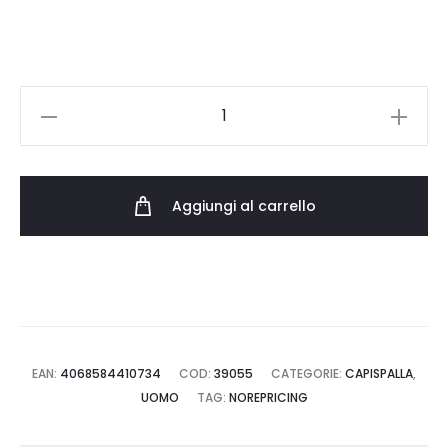
OG
ACTIVE
JACKET
quantità
Aggiungi al carrello
EAN:
4068584410734
COD:
39055
CATEGORIE:
CAPISPALLA
,
UOMO
TAG:
NOREPRICING