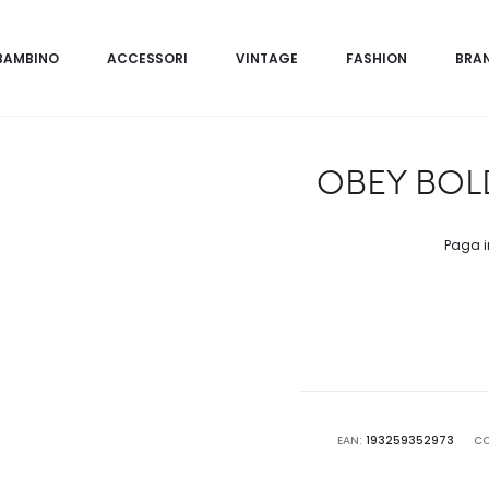
BAMBINO
ACCESSORI
VINTAGE
FASHION
BRA
OBEY BOLD
Paga i
EAN:
193259352973
C