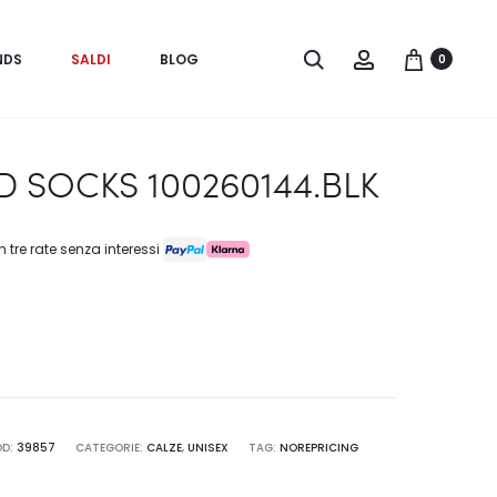
Search
Account
NDS
SALDI
BLOG
0
 SOCKS 100260144.BLK
n tre rate senza interessi
OD:
39857
CATEGORIE:
CALZE
,
UNISEX
TAG:
NOREPRICING