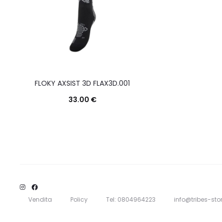
FLOKY AXSIST 3D FLAX3D.001
33.00
€
Questo
Scegli
prodotto
ha
più
varianti.
Le
Vendita
Policy
Tel: 0804964223
info@tribes-stor
opzioni
possono