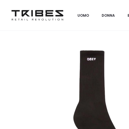
UOMO
DONNA