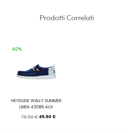
Prodotti Correlati
40%
HEYDUDE WALLY SUMMER
LINEN 43086.4UX
45.60
€
76.00
€
Questo
Scegli