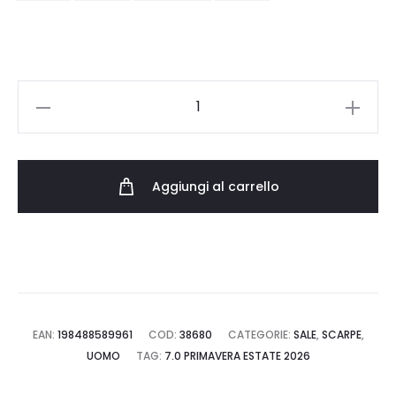
NIKE
TOTAL
90
HQ2851.003
Aggiungi al carrello
quantità
EAN:
198488589961
COD:
38680
CATEGORIE:
SALE
,
SCARPE
,
UOMO
TAG:
7.0 PRIMAVERA ESTATE 2026