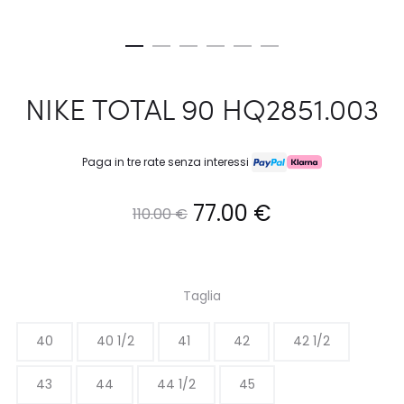
NIKE TOTAL 90 HQ2851.003
Paga in tre rate senza interessi
Il
Il
77.00
€
110.00
€
prezzo
prezzo
originale
attuale
Taglia
era:
è:
40
40 1/2
41
42
42 1/2
110.00 €.
77.00 €.
43
44
44 1/2
45