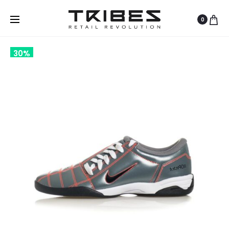
0
30%