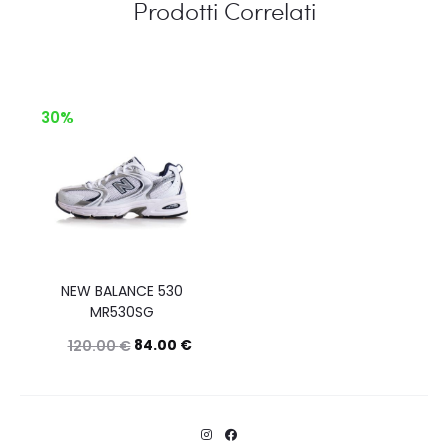
Prodotti Correlati
30%
NEW BALANCE 530
MR530SG
84.00
€
120.00
€
Questo
Scegli
prodotto
ha