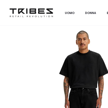
UOMO
DONNA