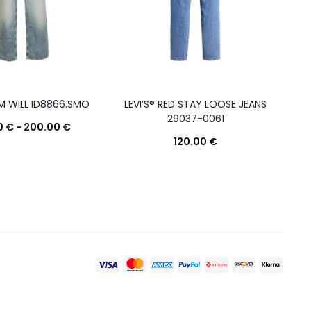
M WILL ID8866.SMO
LEVI’S® RED STAY LOOSE JEANS
29037-0061
0
€
-
200.00
€
120.00
€
Questo
Scegli
Questo
Scegli
prodotto
prodotto
ha
ha
più
più
varianti.
varianti.
Le
Le
opzioni
opzioni
possono
possono