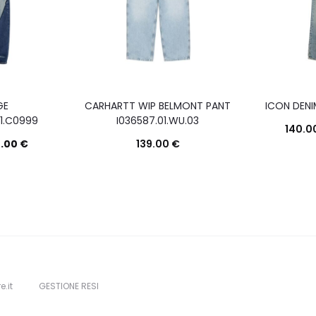
GE
CARHARTT WIP BELMONT PANT
ICON DENI
1.C0999
I036587.01.WU.03
140.0
0.00
€
139.00
€
Questo
Questo
Scegli
Scegli
prodotto
prodotto
ha
ha
più
più
varianti.
varianti.
Le
Le
e.it
GESTIONE RESI
opzioni
opzioni
possono
possono