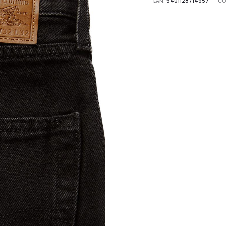
EAN:
5401128714957
CO
29037-
0066
quantità