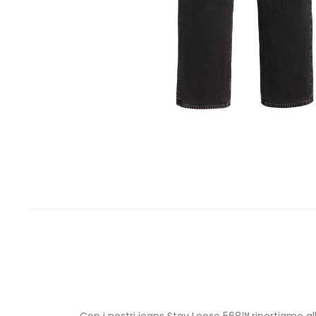
Con i nostri jeans Stay Loose 568™ riportiamo al