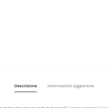
Descrizione
Informazioni aggiuntive
la ribalta gli audaci modelli degli anni ’90. Come suggerisce il