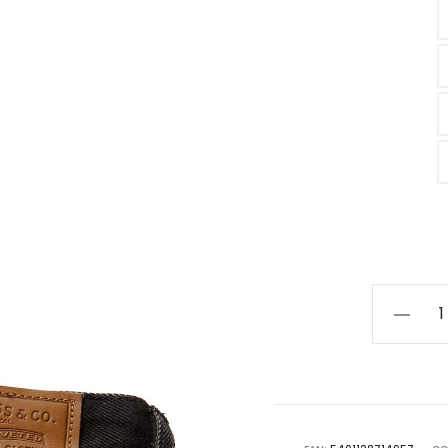
LEVI'S®
RED
568
STAY
LOOSE
JEANS