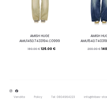
AMISH HUGE
AMISH HU
AMU145D7433194.C0999
AMU154D740319
126.00
€
14
180.00
€
200.00
€
Questo
Scegli
prodotto
ha
più
varianti.
Le
Vendita
Policy
Tel: 0804964223
info@tribes-stor
opzioni
possono