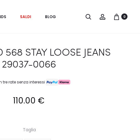
Search
Account
NDS
SALDI
BLOG
0
D 568 STAY LOOSE JEANS
29037-0066
n tre rate senza interessi
110.00
€
Taglia