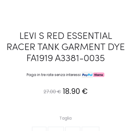
LEVI S RED ESSENTIAL
RACER TANK GARMENT DYE
FA1919 A3381-0035
Paga in tre rate senza interessi
Il
Il
18.90
€
27.00
€
prezzo
prezzo
originale
attuale
Taglia