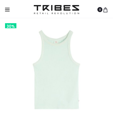
0
30%