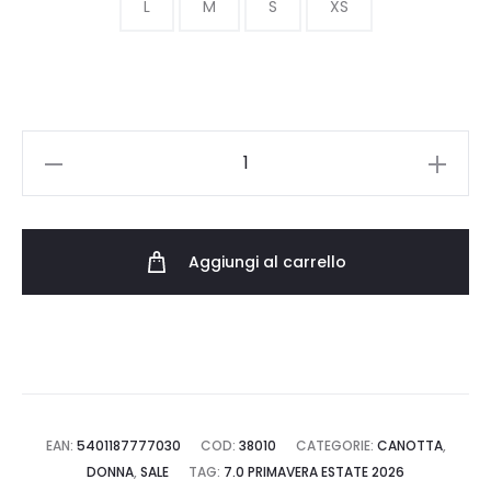
era:
è:
L
M
S
XS
27.00 €.
18.90 €.
LEVI
S
RED
ESSENTIAL
Aggiungi al carrello
RACER
TANK
GARMENT
DYE
FA1919
A3381-
EAN:
5401187777030
COD:
38010
CATEGORIE:
CANOTTA
,
0035
DONNA
,
SALE
TAG:
7.0 PRIMAVERA ESTATE 2026
quantità