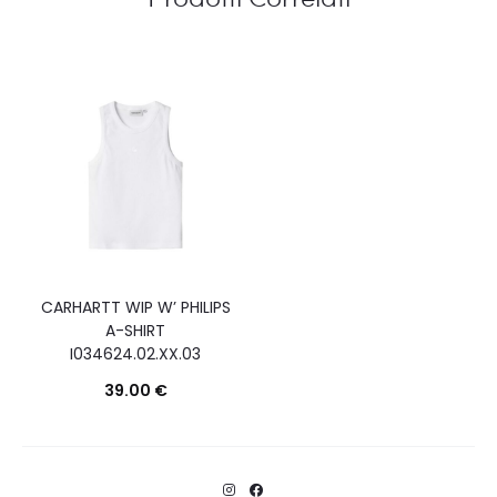
CARHARTT WIP W’ PHILIPS
A-SHIRT
I034624.02.XX.03
39.00
€
Questo
Scegli
prodotto
ha