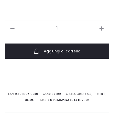
LEE
SS
PATCH
LOGO
Aggiungi al carrello
TEE
112376604
quantità
EAN:
5401139610286
COD:
37255
CATEGORIE:
SALE
,
T-SHIRT
,
UOMO
TAG:
7.0 PRIMAVERA ESTATE 2026