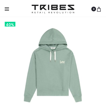
0
40%