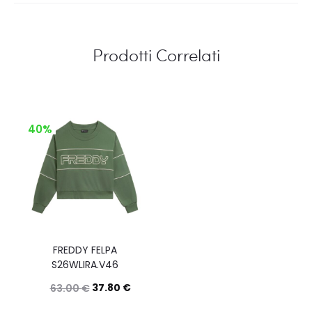
Prodotti Correlati
40%
FREDDY FELPA
S26WLIRA.V46
37.80
€
63.00
€
Questo
Scegli