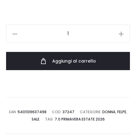
75.00 €.
45.00 €.
LEE
ESSENTIAL
HOODIE
112376980
Aggiungi al carrello
quantità
EAN:
5401139637498
COD:
37247
CATEGORIE:
DONNA
,
FELPE
,
SALE
TAG:
7.0 PRIMAVERA ESTATE 2026