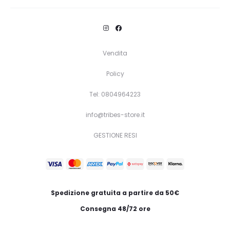
prodotto
ha
più
Vendita
varianti.
Policy
Le
opzioni
Tel: 0804964223
possono
info@tribes-store.it
essere
GESTIONE RESI
scelte
nella
pagina
del
Spedizione gratuita a partire da 50€
prodotto
Consegna 48/72 ore