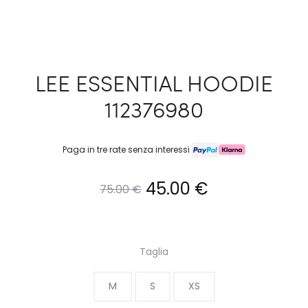
LEE ESSENTIAL HOODIE
112376980
Paga in tre rate senza interessi
Il
Il
45.00
€
75.00
€
prezzo
prezzo
originale
attuale
Taglia
era:
è:
M
S
XS