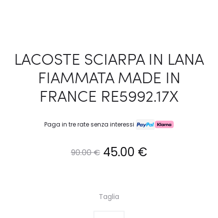
LACOSTE SCIARPA IN LANA
FIAMMATA MADE IN
FRANCE RE5992.17X
Paga in tre rate senza interessi
Il
Il
45.00
€
90.00
€
prezzo
prezzo
originale
attuale
Taglia