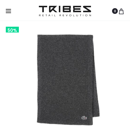
0
50%