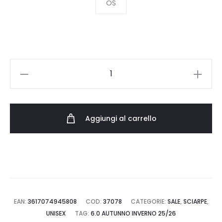
era:
è:
OS
90.00 €.
45.00 €.
LACOSTE
SCIARPA
IN
LANA
Aggiungi al carrello
FIAMMATA
MADE
IN
FRANCE
RE5992.17X
quantità
EAN:
3617074945808
COD:
37078
CATEGORIE:
SALE
,
SCIARPE
,
UNISEX
TAG:
6.0 AUTUNNO INVERNO 25/26