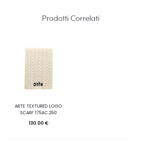
Prodotti Correlati
ARTE TEXTURED LOGO
SCARF 175AC.250
130.00
€
Questo
Scegli