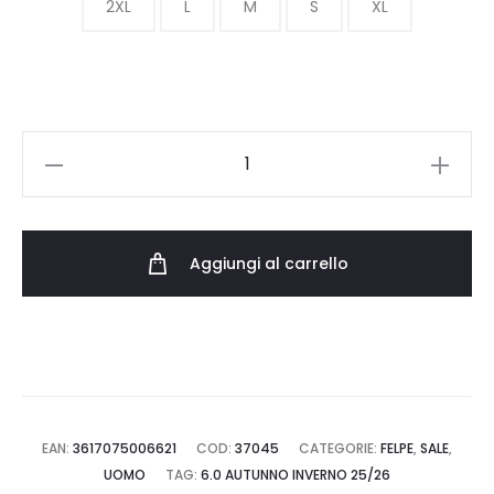
era:
è:
2XL
L
M
S
XL
140.00 €.
70.00 €.
LACOSTE
FELPA
CON
CAPPUCCIO
Aggiungi al carrello
IN
PILE
SH9623.02S
quantità
EAN:
3617075006621
COD:
37045
CATEGORIE:
FELPE
,
SALE
,
UOMO
TAG:
6.0 AUTUNNO INVERNO 25/26