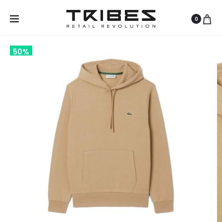
0
50%