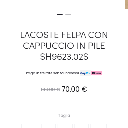
LACOSTE FELPA CON
CAPPUCCIO IN PILE
SH9623.02S
Paga in tre rate senza interessi
Il
Il
70.00
€
140.00
€
prezzo
prezzo
originale
attuale
Taglia