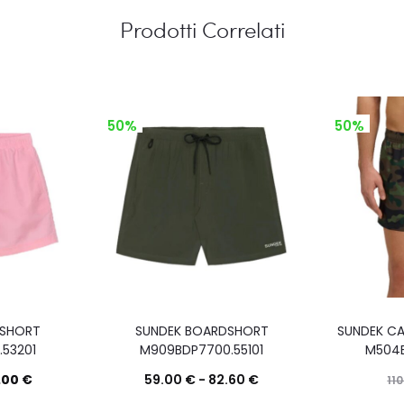
Prodotti Correlati
50%
50%
DSHORT
SUNDEK BOARDSHORT
SUNDEK C
53201
M909BDP7700.55101
M504B
.00
€
59.00
€
-
82.60
€
11