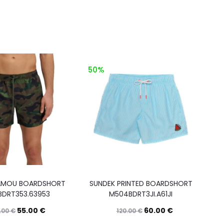
50%
AMOU BOARDSHORT
SUNDEK PRINTED BOARDSHORT
DRT353.63953
M504BDRT3JI.A61JI
55.00
€
60.00
€
0.00
€
120.00
€