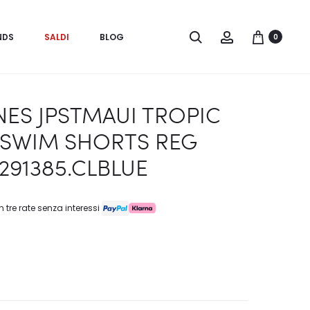
Search
Account
NDS
SALDI
BLOG
0
NES JPSTMAUI TROPIC
 SWIM SHORTS REG
2291385.CLBLUE
n tre rate senza interessi