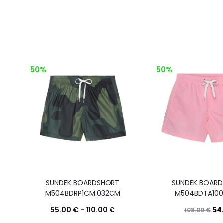
50%
50%
SUNDEK BOARDSHORT
SUNDEK BOAR
M504BDRP1CM.032CM
M504BDTA100.
55.00
€
-
110.00
€
54
108.00
€