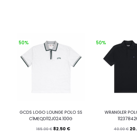
50%
50%
GCDS LOGO LOUNGE POLO SS
WRANGLER POLO
C1MEQD112J024.100G
11237842
82.50
€
20
165.00
€
40.00
€