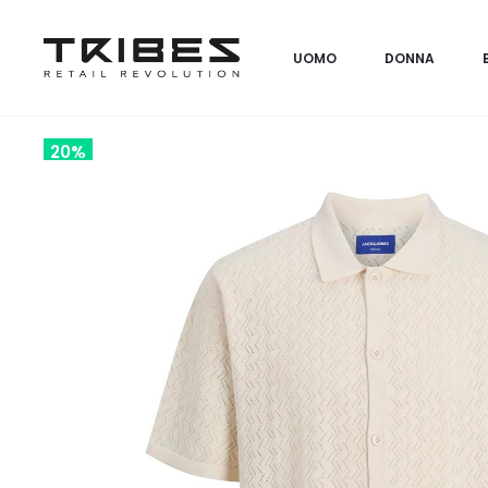
UOMO
DONNA
20%