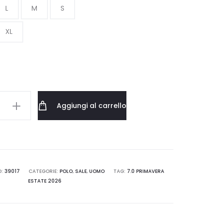
L
M
S
era:
è:
XL
50.00 €.
40.00 €.
ONES
Aggiungi al carrello
R
D:
39017
CATEGORIE:
POLO
,
SALE
,
UOMO
TAG:
7.0 PRIMAVERA
ESTATE 2026
.SSLT