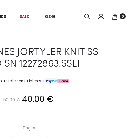
Search
Account
NDS
SALDI
BLOG
0
ES JORTYLER KNIT SS
 SN 12272863.SSLT
n tre rate senza interessi
Il
Il
40.00
€
50.00
€
prezzo
prezzo
Taglia
originale
attuale