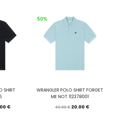
50%
 SHIRT
WRANGLER POLO SHIRT FORGET
6
ME NOT 112378001
.00
€
20.00
€
40.00
€
Questo
Questo
Scegli
Scegli
prodotto
prodotto
ha
ha