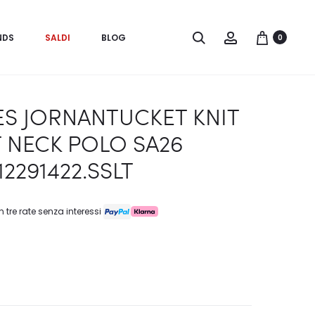
Search
Account
NDS
SALDI
BLOG
0
ES JORNANTUCKET KNIT
T NECK POLO SA26
12291422.SSLT
n tre rate senza interessi