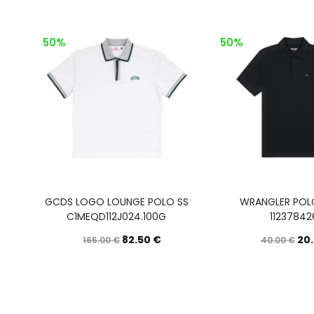
50%
50%
GCDS LOGO LOUNGE POLO SS
WRANGLER POLO
C1MEQD112J024.100G
11237842
82.50
€
20
165.00
€
40.00
€
Questo
Scegli
prodotto
ha