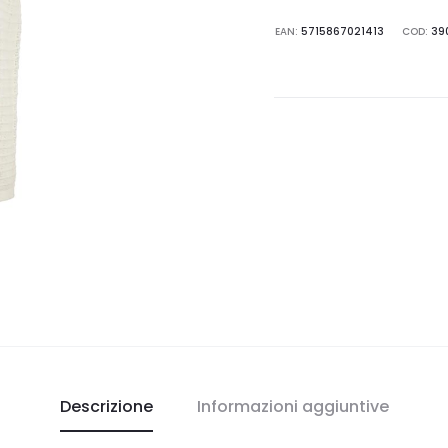
EAN:
5715867021413
COD:
39
Descrizione
Informazioni aggiuntive