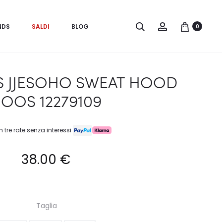
Search
Account
NDS
SALDI
BLOG
0
S JJESOHO SWEAT HOOD
OOS 12279109
n tre rate senza interessi
38.00
€
Taglia