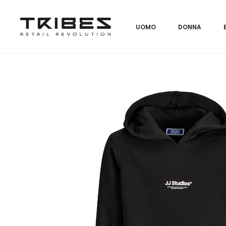
UOMO
DONNA