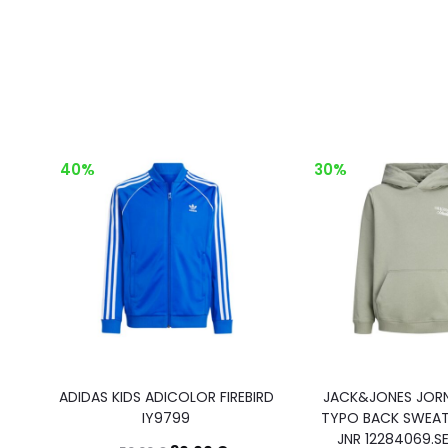
40%
30%
ADIDAS KIDS ADICOLOR FIREBIRD
JACK&JONES JOR
IY9799
TYPO BACK SWEA
JNR 12284069.S