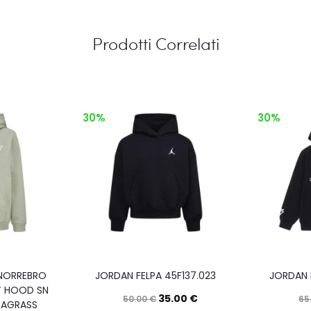
Prodotti Correlati
30%
30%
NORREBRO
JORDAN FELPA 45F137.023
JORDAN 
T HOOD SN
35.00
€
50.00
€
65
EAGRASS