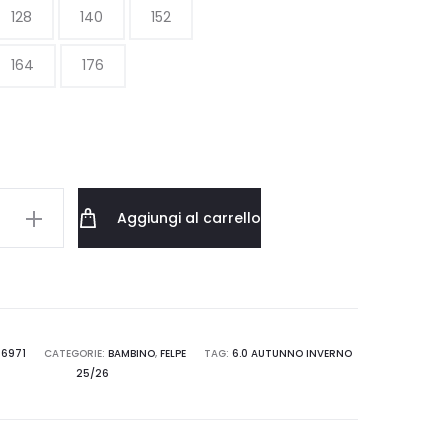
128
140
152
164
176
ONES
Aggiungi al carrello
O
6971
CATEGORIE:
BAMBINO
,
FELPE
TAG:
6.0 AUTUNNO INVERNO
25/26