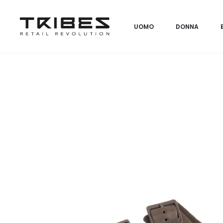
UOMO
DONNA