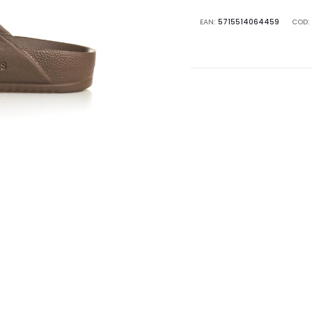
EAN:
5715514064459
COD: