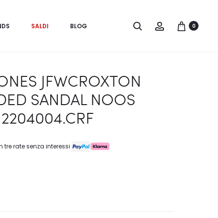
Search
Account
NDS
SALDI
BLOG
0
JONES JFWCROXTON
DED SANDAL NOOS
12204004.CRF
n tre rate senza interessi