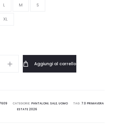
L
M
S
era:
è:
XL
89.00 €.
62.30 €.
Aggiungi al carrello
ANTS
BLK
7609
CATEGORIE:
PANTALONI
,
SALE
,
UOMO
TAG:
7.0 PRIMAVERA
ESTATE 2026