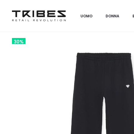
UOMO
DONNA
30%