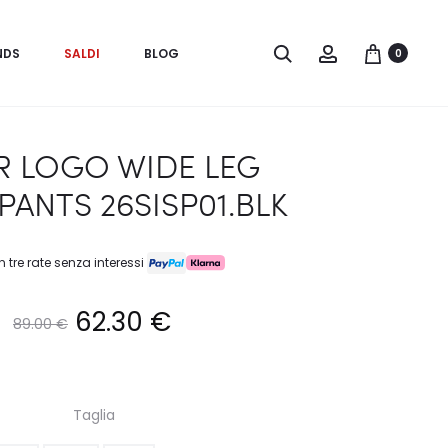
Search
Account
NDS
SALDI
BLOG
0
R LOGO WIDE LEG
ANTS 26SISP01.BLK
n tre rate senza interessi
Il
Il
62.30
€
89.00
€
prezzo
prezzo
Taglia
originale
attuale