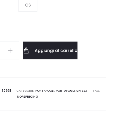
OS
L
Aggiungi al carrello
LDER
0001
:
32931
CATEGORIE:
PORTAFOGLI
,
PORTAFOGLI
,
UNISEX
TAG:
NOREPRICING