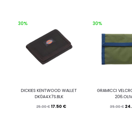
30%
30%
DICKIES KENTWOOD WALLET
GRAMICCI VELCR
DK0A4X7S.BLK
206.OLI
17.50
€
24
25.00
€
35.00
€
Questo
Scegli
prodotto