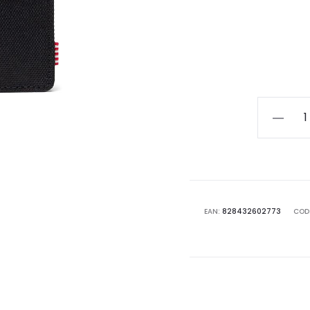
HERSCHE
OSCAR
CARDHO
30094.0
quantità
EAN:
828432602773
COD