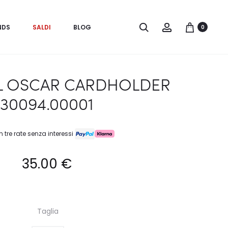
Search
Account
NDS
SALDI
BLOG
0
L OSCAR CARDHOLDER
30094.00001
n tre rate senza interessi
35.00
€
Taglia