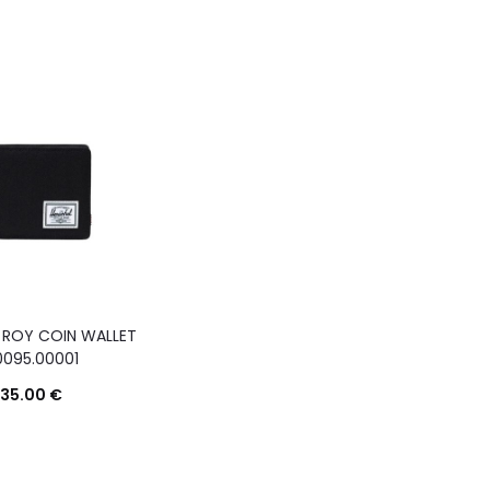
 ROY COIN WALLET
0095.00001
35.00
€
Questo
Scegli
prodotto