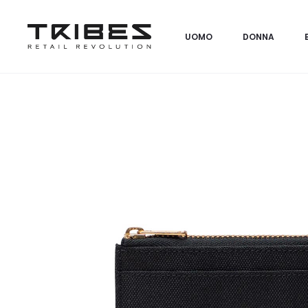
UOMO
DONNA