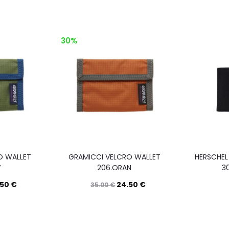
30%
O WALLET
GRAMICCI VELCRO WALLET
HERSCHEL
V
206.ORAN
3
.50
€
24.50
€
35.00
€
Questo
Questo
Scegli
Scegli
prodotto
prodotto