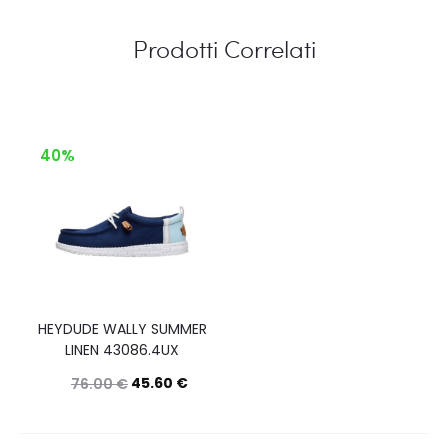
Prodotti Correlati
40%
HEYDUDE WALLY SUMMER
LINEN 43086.4UX
45.60
€
76.00
€
Questo
Scegli
prodotto