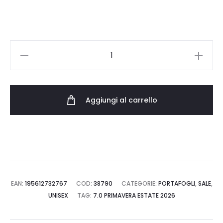
35.00 €.
24.50 €.
GRAMICCI
VELCRO
WALLET
206.ORAN
Aggiungi al carrello
quantità
EAN:
195612732767
COD:
38790
CATEGORIE:
PORTAFOGLI
,
SALE
,
UNISEX
TAG:
7.0 PRIMAVERA ESTATE 2026