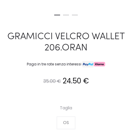
GRAMICCI VELCRO WALLET
206.ORAN
Paga in tre rate senza interessi
Il
Il
24.50
€
35.00
€
prezzo
prezzo
originale
attuale
Taglia
era:
è:
OS