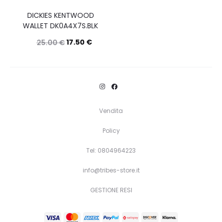
DICKIES KENTWOOD
WALLET DK0A4X7S.BLK
17.50
€
25.00
€
Questo
Scegli
prodotto
ha
più
Vendita
varianti.
Policy
Le
opzioni
Tel: 0804964223
possono
info@tribes-store.it
essere
GESTIONE RESI
scelte
nella
pagina