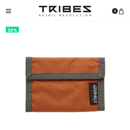
0
30%