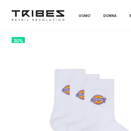
UOMO
DONNA
30%