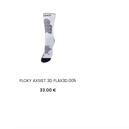
FLOKY AXSIST 3D FLAX3D.005
33.00
€
Questo
Scegli
prodotto
ha
più