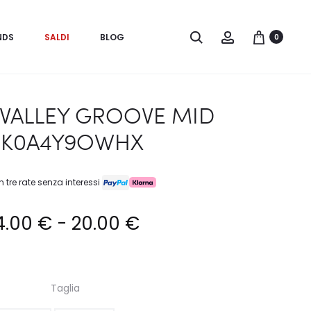
Search
Account
NDS
SALDI
BLOG
0
 VALLEY GROOVE MID
K0A4Y9OWHX
n tre rate senza interessi
Fascia
4.00
€
-
20.00
€
di
Taglia
prezzo: