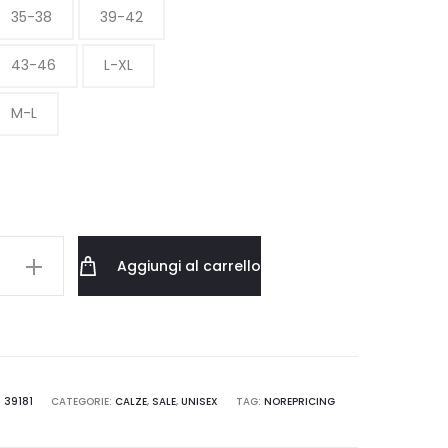
35-38
39-42
da
43-46
L-XL
14.00 €
M-L
a
20.00 €
Aggiungi al carrello
9OWHX
:
39181
CATEGORIE:
CALZE
,
SALE
,
UNISEX
TAG:
NOREPRICING